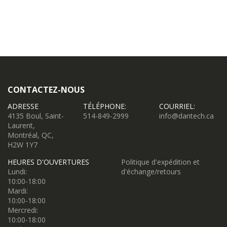
CONTACTEZ-NOUS
ADRESSE
TÉLÉPHONE:
COURRIEL:
4135 Boul, Saint-
514-849-2999
info@dantech.ca
Laurent,
Montréal, QC,
H2W 1Y7
HEURES D'OUVERTURES
Politique d'expédition et
Lundi:
d'échange/retours
10:00-18:00
Mardi:
10:00-18:00
Mercredi:
10:00-18:00