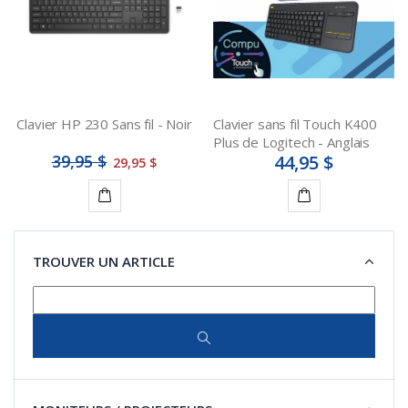
Clavier HP 230 Sans fil - Noir
Clavier sans fil Touch K400
Plus de Logitech - Anglais
39,95 $
44,95 $
29,95 $
Ajouter
Ajouter
au
au
TROUVER UN ARTICLE
panier
panier