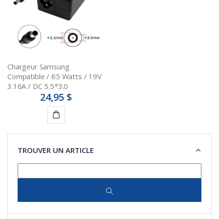
Chargeur Samsung
Compatible / 65 Watts / 19V
3.16A / DC 5.5*3.0
24,95 $
Ajouter
au
TROUVER UN ARTICLE
panier