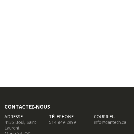
CONTACTEZ-NOUS
ADRESSE
TÉLÉPHONE:
COURRIEL:
4135 Boul, Saint-
514-849-2999
info@dantech.ca
Laurent,
Montréal, QC,