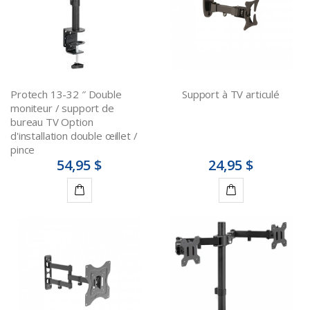
Protech 13-32 ″ Double
Support à TV articulé
moniteur / support de
bureau TV Option
d'installation double œillet /
pince
54,95 $
24,95 $
Ajouter
Ajouter
au
au
panier
panier