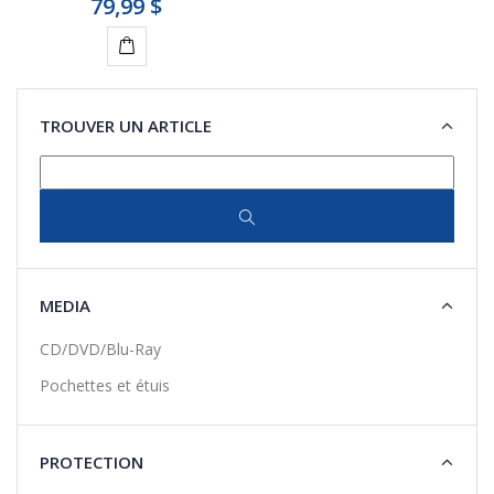
79,99 $
Ajouter
au
TROUVER UN ARTICLE
panier
MEDIA
CD/DVD/Blu-Ray
Pochettes et étuis
PROTECTION